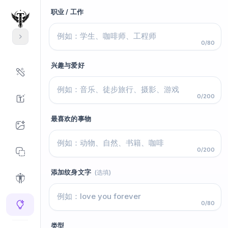
职业 / 工作
0/80
兴趣与爱好
0/200
最喜欢的事物
0/200
添加纹身文字
(选填)
0/80
类型