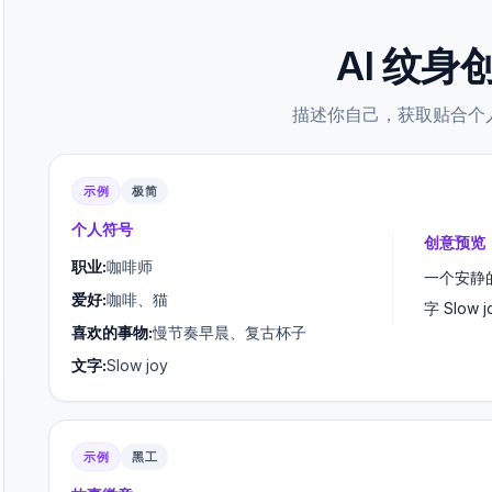
AI 纹
描述你自己，获取贴合个
示例
极简
个人符号
创意预览
职业:
咖啡师
一个安静
爱好:
咖啡、猫
字 Slo
喜欢的事物:
慢节奏早晨、复古杯子
文字:
Slow joy
示例
黑工