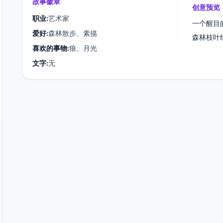
故事徽章
创意预览
职业:
艺术家
一个醒目
爱好:
森林散步、素描
森林枝叶
喜欢的事物:
狼、月光
文字:
无